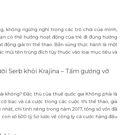
g, không ngừng nghỉ trong các trò chơi của mình,
 Bạn có thể hướng hoạt động của trẻ đi đúng hướng
t động giải trí thể thao. Bắn súng thực hành là một
 mũi tên trúng đích tùy thuộc vào loại mục tiêu và
ời Serb khỏi Krajina – Tấm gương vỡ
ái không? Đặc thù của thuế quốc gia Không phải là
c cờ bạc và cá cược trong các cuộc thi thể thao, giá
 nhất, chỉ tính riêng trong năm 2017, tổng số vốn đã
con số 600 tỷ Sơ lược về công ty cá cược hàng đầu