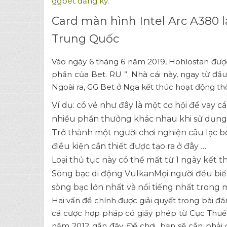
ggbet đăng ký
.
Card màn hình Intel Arc A380 
Trung Quốc
Vào ngày 6 tháng 6 năm 2019, Hohlostan được
phần của Bet. RU ”. Nhà cái này, ngay từ đầu
Ngoài ra, GG Bet ở Nga kết thúc hoạt động 
Ví dụ: có vẻ như đây là một cơ hội để vay c
nhiều phần thưởng khác nhau khi sử dụng
Trở thành một người chơi nghiện câu lạc bộ c
điều kiện cần thiết được tạo ra ở đây …
Loại thủ tục này có thể mất từ ​​1 ngày kết 
Sòng bạc di động VulkanMọi người đều biế
sòng bạc lớn nhất và nổi tiếng nhất trong
Hai vấn đề chính được giải quyết trong bài đá
cá cược hợp pháp có giấy phép từ Cục Thuế 
năm 2012 gần đây. Để chơi, bạn sẽ cần phải 