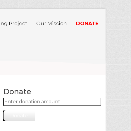
ing Project |
Our Mission |
DONATE
Donate
Donate