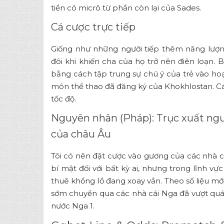
tiền có micrô từ phần còn lại của Sades.
Cá cược trực tiếp
Giống như những người tiếp thêm năng lượn
đôi khi khiến cha của họ trở nên điên loạn.
bằng cách tập trung sự chú ý của trẻ vào hoạ
môn thể thao đã đăng ký của Khokhlostan. Các
tốc độ.
Nguyên nhân (Pháp): Trục xuất ngư
của châu Âu
Tôi có nên đặt cược vào gương của các nhà c
bí mật đối với bất kỳ ai, nhưng trong lĩnh vự
thuê khổng lồ đang xoay vần. Theo số liệu mới
sớm chuyển qua các nhà cái Nga đã vượt quá 
nước Nga 1.