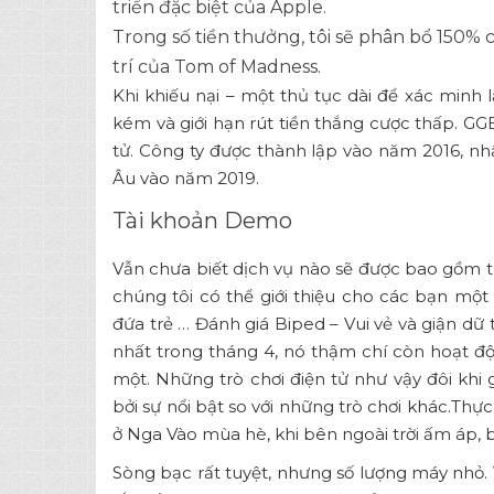
triển đặc biệt của Apple.
Trong số tiền thưởng, tôi sẽ phân bổ 150% c
trí của Tom of Madness.
Khi khiếu nại – một thủ tục dài để xác minh l
kém và giới hạn rút tiền thắng cược thấp. GG
tử. Công ty được thành lập vào năm 2016, n
Âu vào năm 2019.
Tài khoản Demo
Vẫn chưa biết dịch vụ nào sẽ được bao gồm tr
chúng tôi có thể giới thiệu cho các bạn mộ
đứa trẻ … Đánh giá Biped – Vui vẻ và giận dữ
nhất trong tháng 4, nó thậm chí còn hoạt độn
một. Những trò chơi điện tử như vậy đôi khi
bởi sự nổi bật so với những trò chơi khác.T
ở Nga Vào mùa hè, khi bên ngoài trời ấm áp, 
Sòng bạc rất tuyệt, nhưng số lượng máy nhỏ. Vớ