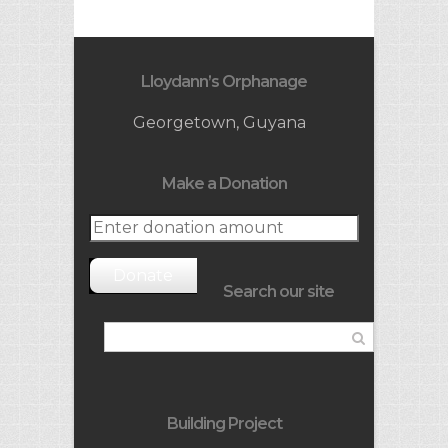
Lloydann’s Orphanage
Georgetown, Guyana
Make a Donation
Donate
Search our site
Building Project