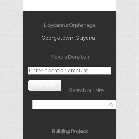
Lloydann’s Orphanage
Georgetown, Guyana
Make a Donation
Donate
Search our site
Building Project