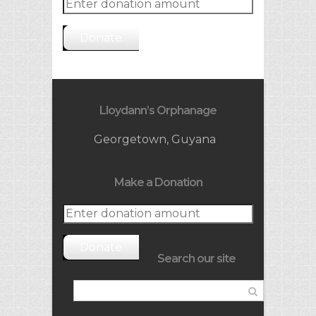
Donate
Lloydann’s Orphanage
Georgetown, Guyana
Make a Donation
Donate
Search our site