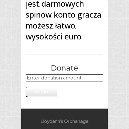
jest
darmowych
,
spinow
konto gracza
,
,
możesz łatwo
,
wysokości euro
Donate
Donate
Lloydann’s Orphanage