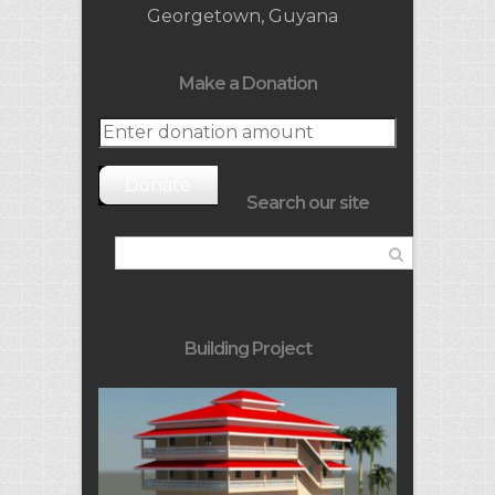
Georgetown, Guyana
Make a Donation
Donate
Search our site
Building Project