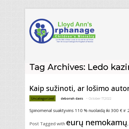
Tag Archives: Ledo kaz
Kaip sužinoti, ar lošimo aut
-
Uncategorized
deborrah davis
October 17,2022
Spinomenal suaktyvins 110 % nuolaidą iki 300 € ir
eurų nemokamų
Post Tagged with