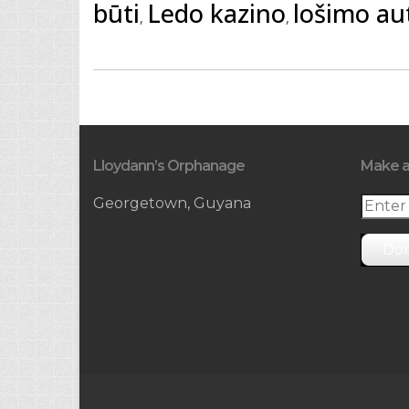
būti
Ledo kazino
lošimo a
,
,
Lloydann’s Orphanage
Make a
Georgetown, Guyana
Do