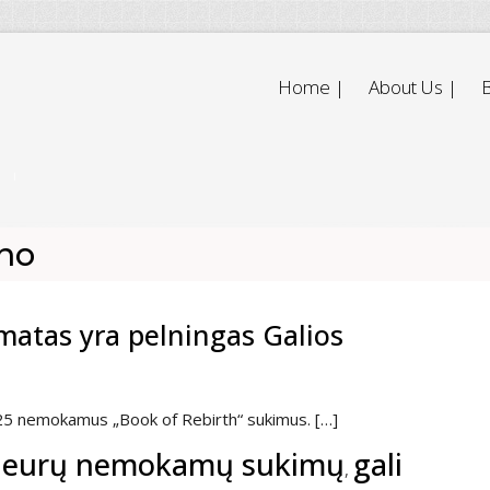
Home |
About Us |
B
ino
omatas yra pelningas Galios
 25 nemokamus „Book of Rebirth“ sukimus. […]
eurų nemokamų sukimų
gali
,
,