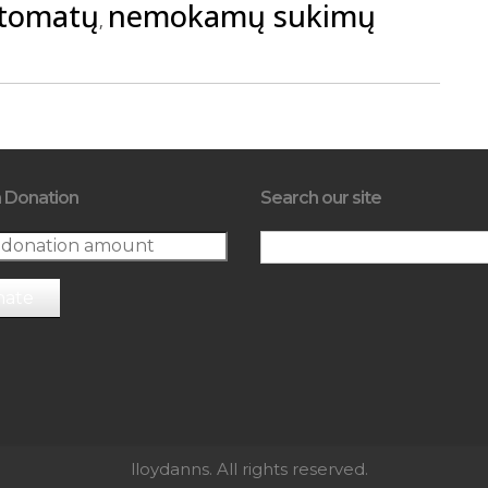
utomatų
nemokamų sukimų
,
 Donation
Search our site
nate
lloydanns. All rights reserved.