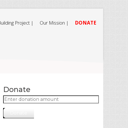
uilding Project |
Our Mission |
DONATE
Donate
Donate