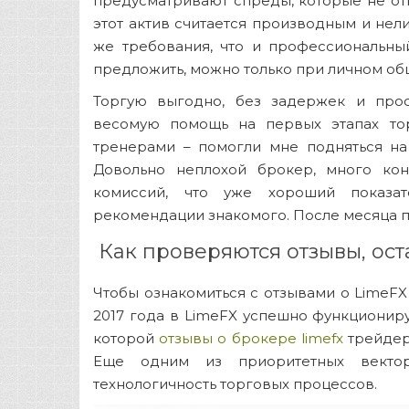
предусматривают спреды, которые не отн
этот актив считается производным и нел
же требования, что и профессиональный
предложить, можно только при личном о
Торгую выгодно, без задержек и прос
весомую помощь на первых этапах тор
тренерами – помогли мне подняться на
Довольно неплохой брокер, много кон
комиссий, что уже хороший показа
рекомендации знакомого. После месяца п
Как проверяются отзывы, ос
Чтобы ознакомиться с отзывами о LimeFX
2017 года в LimeFX успешно функционир
которой
отзывы о брокере limefx
трейдер
Еще одним из приоритетных вектор
технологичность торговых процессов.