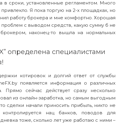
а в сроки, установленные регламентом. Много
 привлекло. Я пока торгую на 2-х площадках, но
енил работу брокера и мне комфортно. Хорошая
т проблем с выводом средств, какую сумму б не
 брокером, наконец-то вышла на нормальных
X” определена специалистами
!
держки котировок и долгий ответ от службы
meFX.by появляется информация о различных
. Прямо сейчас действует сразу несколько
овал из онлайн-заработка, но самым выгодным
-то сделки начали приносить прибыль, никто не
 контролируется нац банков, поводов для
одневка тоже, сколько лет уже работаю с ними –