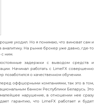
орошие уходил. Но я понимаю, что виноват сам и
в аналитику. На рынке брокер уже давно, где-то
р с ним.
постоянные задержки с выводом средств и
уации. Начинал работать с LimeFX совершенно
ер позаботился о качественном обучении.
еред оффшорными компаниями, так это в том,
Национальным банком Республики Беларусь. Это
ь малейшее нарушение, в отношении нее сразу
дает гарантию, что LimeFX работает и будет