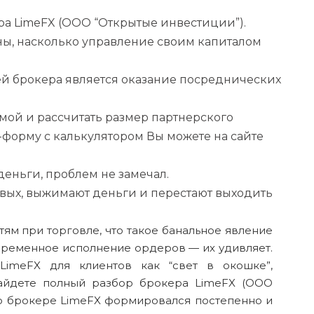
ра LimeFX (ООО “Открытые инвестиции”).
ны, насколько управление своим капиталом
ей брокера является оказание посреднических
мой и рассчитать размер партнерского
форму с калькулятором Вы можете на сайте
деньги, проблем не замечал.
вых, выжимают деньги и перестают выходить
ям при торговле, что такое банальное явление
временное исполнение ордеров — их удивляет.
LimeFX для клиентов как “свет в окошке”,
найдете полный разбор брокера LimeFX (ООО
в о брокере LimeFX формировался постепенно и