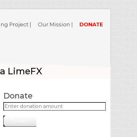
ing Project |
Our Mission |
DONATE
ра LimeFX
Donate
Donate