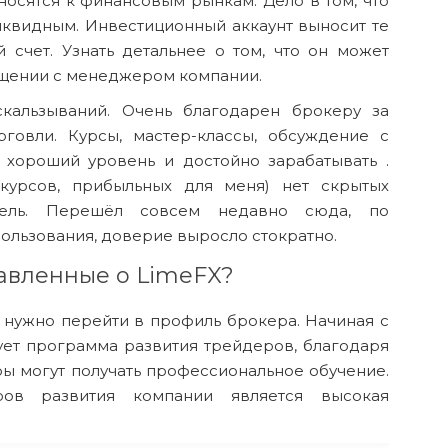
осятся к финансовым рынкам. Дело в том, что
иквидным. Инвестиционный аккаунт выносит те
 счет. Узнать детальнее о том, что он может
бщении с менеджером компании.
кальзываний. Очень благодарен брокеру за
говли. Курсы, мастер-классы, обсуждение с
 хороший уровень и достойно зарабатывать .
курсов, прибыльных для меня) нет скрытых
тель. Перешёл совсем недавно сюда, по
ользования, доверие выросло стократно.
тавленные о LimeFX?
 нужно перейти в профиль брокера. Начиная с
ует программа развития трейдеров, благодаря
ы могут получать профессиональное обучение.
ов развития компании является высокая