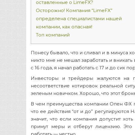
оставленные о LimeFX?
Осторожно! Компания “LimeFX”
определена специалистами нашей
компании, как опасная!
Топ компаний
Понесу бывало, что и сливал и в минуса х
никто мне не мешал заработать и вникать 
с 16 года, я начал работать с 17 и до сих по
Инвесторы и трейдеры жалуются на 
несоответствие котировок реальной сит
зеленым новичком. Хорошо, что этот брок
В чем преимущества компании Опен ФХ п
что ее действия “от и до” регулируются 
значит, что если компания допустит хот
примут меры и отберут лицензию. Это 
работать — честно.