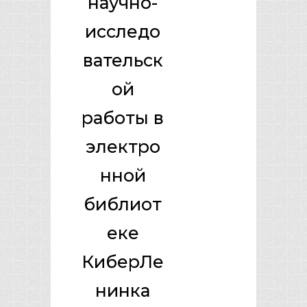
научно-
исследо
вательск
ой
работы в
электро
нной
библиот
еке
КиберЛе
нинка