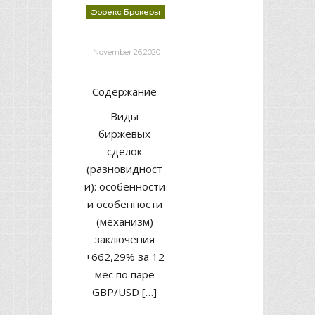
Форекс Брокеры
-
deborrah davis
November 26,2020
Содержание
Виды
биржевых
сделок
(разновидност
и): особенности
и особенности
(механизм)
заключения
+662,29% за 12
мес по паре
GBP/USD […]