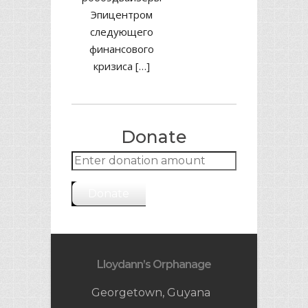
Эпицентром
следующего
финансового
кризиса […]
Donate
Donate
Lloydann’s Orphanage
Georgetown, Guyana