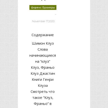
Форекс Брокеры
-
deborrah davis
November 17,2020
Содержание
Шимон Клуз
Слова
начинающиеся
на “клуз”
Клуз, Франьо
Клуз Джастин
Книги Генри
Клуза
Смотреть что
такое “Клуз,
Франьо” в