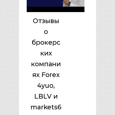
Отзывы
о
брокерс
ких
компани
ях Forex
4yuo,
LBLV и
markets6