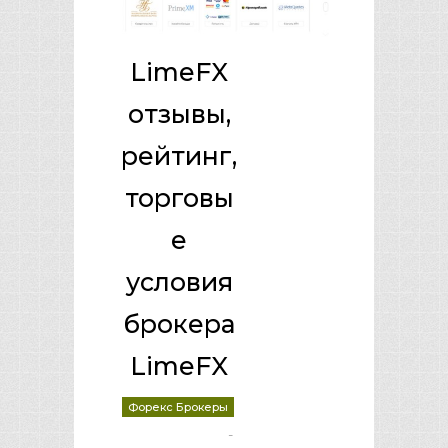
LimeFX
отзывы,
рейтинг,
торговы
е
условия
брокера
LimeFX
Форекс Брокеры
-
deborrah davis