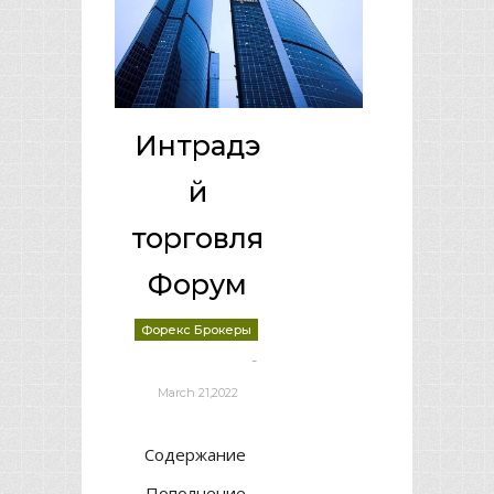
Интрадэ
й
торговля
Форум
Форекс Брокеры
-
deborrah davis
March 21,2022
Содержание
Пополнение