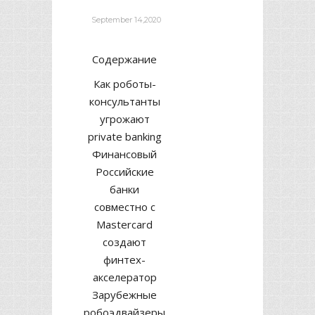
deborrah davis
September 14,2020
Содержание
Как роботы-
консультанты
угрожают
private banking
Финансовый
Российские
банки
совместно с
Mastercard
создают
финтех-
акселератор
Зарубежные
робоэдвайзеры