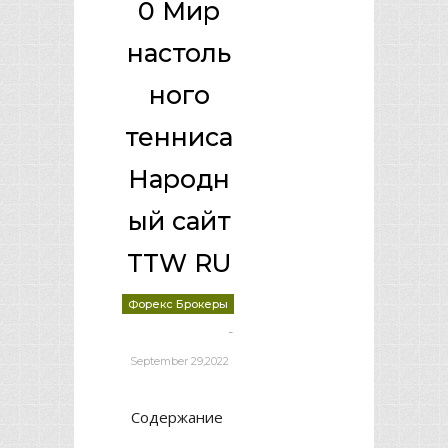
0 Мир
настоль
ного
тенниса
Народн
ый сайт
TTW RU
Форекс Брокеры
-
deborrah davis
September 29,2022
Содержание