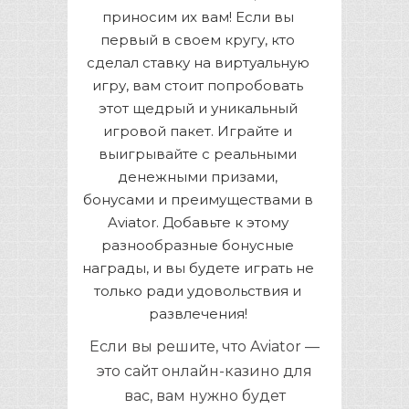
приносим их вам! Если вы
первый в своем кругу, кто
сделал ставку на виртуальную
игру, вам стоит попробовать
этот щедрый и уникальный
игровой пакет. Играйте и
выигрывайте с реальными
денежными призами,
бонусами и преимуществами в
Aviator. Добавьте к этому
разнообразные бонусные
награды, и вы будете играть не
только ради удовольствия и
развлечения!
Если вы решите, что Aviator —
это сайт онлайн-казино для
вас, вам нужно будет