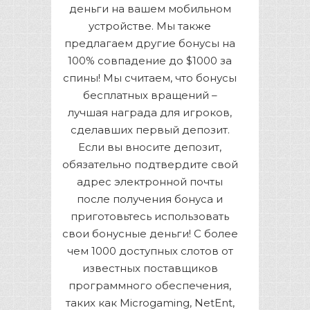
деньги на вашем мобильном
устройстве. Мы также
предлагаем другие бонусы на
100% совпадение до $1000 за
спины! Мы считаем, что бонусы
бесплатных вращений –
лучшая награда для игроков,
сделавших первый депозит.
Если вы вносите депозит,
обязательно подтвердите свой
адрес электронной почты
после получения бонуса и
приготовьтесь использовать
свои бонусные деньги! С более
чем 1000 доступных слотов от
известных поставщиков
программного обеспечения,
таких как Microgaming, NetEnt,