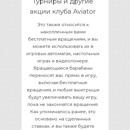
Турниры и другие
акции клуба Aviator
Это также относится к
накопленным вами
бесплатным вращениям, и вы
можете использовать их в
игровых автоматах, настольных
играх и видеопокере.
Вращающиеся барабаны
переносят вас прямо в игру,
включая бесплатные
вращения, и любые выигрыши
будут увеличивать вашу игру,
пока не закончатся вращения.
Как упоминалось ранее, это
основано на сделанных
ставках, и вы также будете