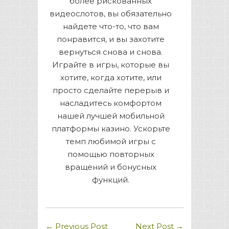
более рискованных
видеослотов, вы обязательно
найдете что-то, что вам
понравится, и вы захотите
вернуться снова и снова.
Играйте в игры, которые вы
хотите, когда хотите, или
просто сделайте перерыв и
насладитесь комфортом
нашей лучшей мобильной
платформы казино. Ускорьте
темп любимой игры с
помощью повторных
вращений и бонусных
функций.
←
Previous Post
Next Post
→