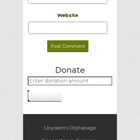
Website
Donate
Donate
Lloydann’s Orphanage