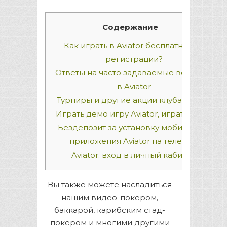
Содержание
Как играть в Aviator бесплатно без
регистрации?
Ответы на часто задаваемые вопросы
в Aviator
Турниры и другие акции клуба Aviator
Играть демо игру Aviator, играть демо
Бездепозит за установку мобильного
приложения Aviator на телефон
Aviator: вход в личный кабинет
Вы также можете насладиться
нашим видео-покером,
баккарой, карибским стад-
покером и многими другими