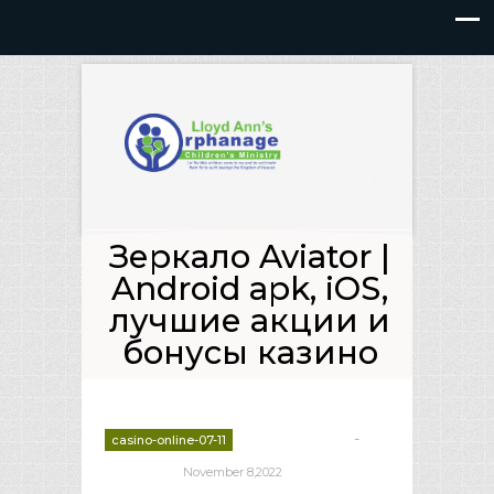
Зеркало Aviator |
Android apk, iOS,
лучшие акции и
бонусы казино
-
casino-online-07-11
deborrah davis
November 8,2022