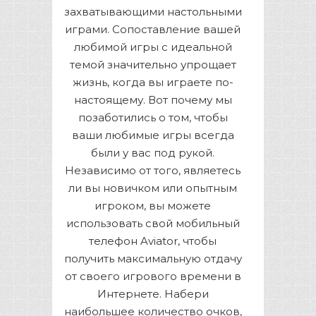
захватывающими настольными
играми. Сопоставление вашей
любимой игры с идеальной
темой значительно упрощает
жизнь, когда вы играете по-
настоящему. Вот почему мы
позаботились о том, чтобы
ваши любимые игры всегда
были у вас под рукой.
Независимо от того, являетесь
ли вы новичком или опытным
игроком, вы можете
использовать свой мобильный
телефон Aviator, чтобы
получить максимальную отдачу
от своего игрового времени в
Интернете. Набери
наибольшее количество очков,