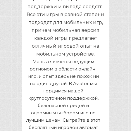
поддержки и вывода средств.
Все эти игры в равной степени
подходят для мобильных игр,
причем мобильная версия
каждой игры предлагает
отличный игровой опыт на
мобильном устройстве.
Мальта является ведущим
регионом в области онлайн-
игр, и опыт здесь не похож ни
на один другой. В Aviator мы
гордимся нашей
круглосуточной поддержкой,
безопасной средой и
огромным выбором игр по
лучшим ценам. Сыграйте в этот
бесплатный игровой автомат