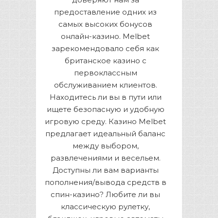
предоставление одних из
самых высоких бонусов
онлайн-казино. Melbet
зарекомендовало себя как
британское казино с
первоклассным
обслуживанием клиентов.
Находитесь ли вы в пути или
ищете безопасную и удобную
игровую среду. Казино Melbet
предлагает идеальный баланс
между выбором,
развлечениями и весельем.
Доступны ли вам варианты
пополнения/вывода средств в
спин-казино? Любите ли вы
классическую рулетку,