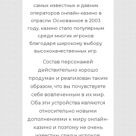
самых известных и давних
операторов онлайн-казино в
отрасли. Основанное в 2003
году, казино стало популярным
среди многих игроков
благодаря широкому выбору
высококачественных игр.
Состав персонажей
действительно хорошо
продуман и реализован таким
образом, что вы почувствуете
себя вовлеченным в их мир.
Оба эти устройства являются
относительно новыми
дополнениями к миру онлайн-
казино и поэтому не очень
известны среди игроков.