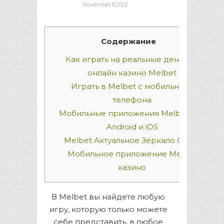
November 8,2022
Содержание
Как играть на реальные деньги в
онлайн казино Melbet
Играть в Melbet с мобильного
телефона
Мобильные приложения Melbet для
Android и iOS
Melbet Актуальное Зеркало Сайта
Мобильное приложение Melbet
казино
В Melbet вы найдете любую
игру, которую только можете
себе представить, в любое