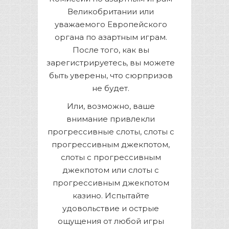
Великобритании или
уважаемого Европейского
органа по азартным играм.
После того, как вы
зарегистрируетесь, вы можете
быть уверены, что сюрпризов
не будет.
Или, возможно, ваше
внимание привлекли
прогрессивные слоты, слоты с
прогрессивным джекпотом,
слоты с прогрессивным
джекпотом или слоты с
прогрессивным джекпотом
казино. Испытайте
удовольствие и острые
ощущения от любой игры