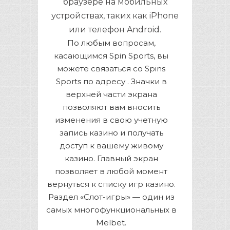
браузере на мобильных
устройствах, таких как iPhone
или телефон Android.
По любым вопросам,
касающимся Spin Sports, вы
можете связаться со Spins
Sports по адресу . Значки в
верхней части экрана
позволяют вам вносить
изменения в свою учетную
запись казино и получать
доступ к вашему живому
казино. Главный экран
позволяет в любой момент
вернуться к списку игр казино.
Раздел «Слот-игры» — один из
самых многофункциональных в
Melbet.