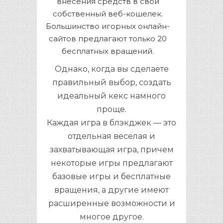
внесения средств в свой
собственный веб-кошелек.
Большинство игорных онлайн-
сайтов предлагают только 20
бесплатных вращений.
Однако, когда вы сделаете
правильный выбор, создать
идеальный кекс намного
проще.
Каждая игра в блэкджек — это
отдельная веселая и
захватывающая игра, причем
некоторые игры предлагают
базовые игры и бесплатные
вращения, а другие имеют
расширенные возможности и
многое другое.