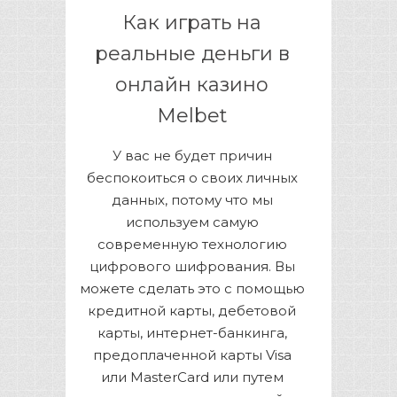
Как играть на
реальные деньги в
онлайн казино
Melbet
У вас не будет причин
беспокоиться о своих личных
данных, потому что мы
используем самую
современную технологию
цифрового шифрования. Вы
можете сделать это с помощью
кредитной карты, дебетовой
карты, интернет-банкинга,
предоплаченной карты Visa
или MasterCard или путем