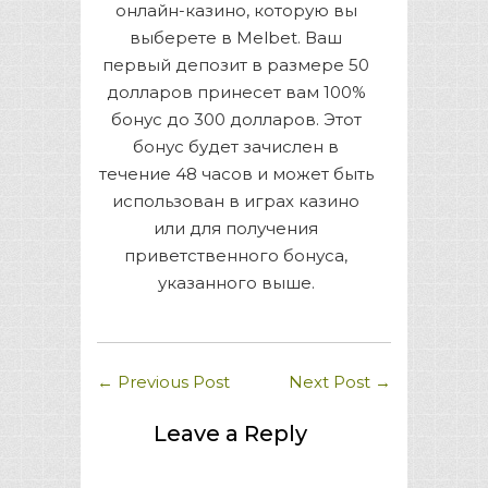
онлайн-казино, которую вы
выберете в Melbet. Ваш
первый депозит в размере 50
долларов принесет вам 100%
бонус до 300 долларов. Этот
бонус будет зачислен в
течение 48 часов и может быть
использован в играх казино
или для получения
приветственного бонуса,
указанного выше.
←
Previous Post
Next Post
→
Leave a Reply