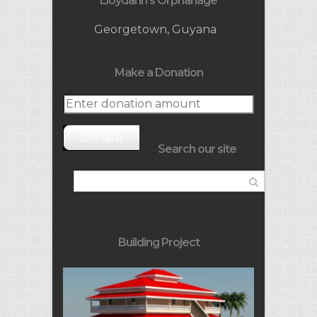
Lloydann’s Orphanage
Georgetown, Guyana
Make a Donation
Donate
Search our site
Building Project