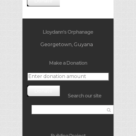
Donate
Lloydann’s Orphanage
Georgetown, Guyana
Make a Donation
Donate
Search our site
Building Project