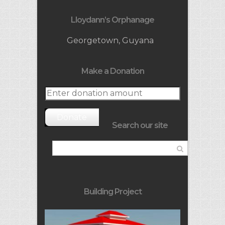
Lloydann’s Orphanage
Georgetown, Guyana
Make a Donation
Donate
Search our site
Building Project