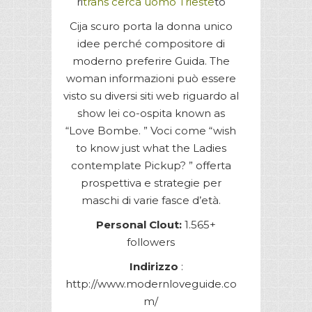
ri
trans cerca uomo Trieste
to
Cija scuro porta la donna unico
idee perché compositore di
moderno preferire Guida. The
woman informazioni può essere
visto su diversi siti web riguardo al
show lei co-ospita known as
“Love Bombe. ” Voci come “wish
to know just what the Ladies
contemplate Pickup? ” offerta
prospettiva e strategie per
maschi di varie fasce d’età.
Personal Clout:
1.565+
followers
Indirizzo
:
http://www.modernloveguide.co
m/