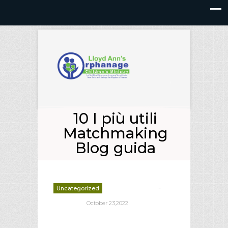
10 I più utili
Matchmaking
Blog guida
-
Uncategorized
deborrah davis
October 23,2022