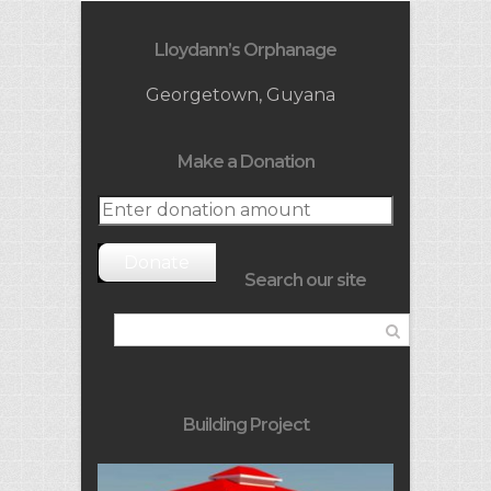
Lloydann’s Orphanage
Georgetown, Guyana
Make a Donation
Donate
Search our site
Building Project