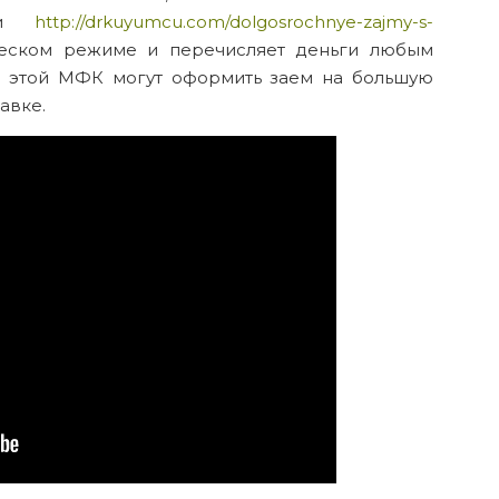
вки
http://drkuyumcu.com/dolgosrochnye-zajmy-s-
еском режиме и перечисляет деньги любым
ы этой МФК могут оформить заем на большую
авке.