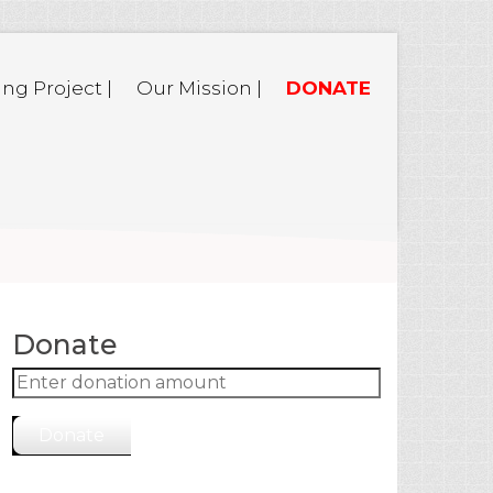
ing Project |
Our Mission |
DONATE
Donate
Donate