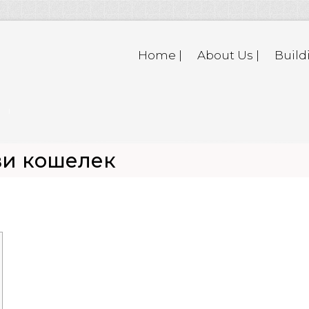
Home |
About Us |
Build
ви кошелек