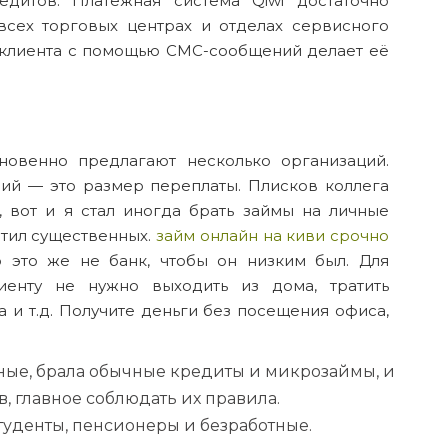
дитов. Платёжная система Qiwi достаточно
всех торговых центрах и отделах сервисного
 клиента с помощью СМС-сообщений делает её
новенно предлагают несколько организаций.
ий — это размер переплаты. Плисков коллега
, вот и я стал иногда брать займы на личные
етил существенных.
займ онлайн на киви срочно
о это же не банк, чтобы он низким был. Для
иенту не нужно выходить из дома, тратить
и т.д. Получите деньги без посещения офиса,
ные, брала обычные кредиты и микрозаймы, и
ов, главное соблюдать их правила.
студенты, пенсионеры и безработные.