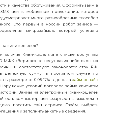
ти и качества обслуживания. Оформить займ в
 SMS или в мобильном приложении, которое
редусматривает много разнообразных способов
чного. Это первый в России робот займов —
оформления микрозаймов, который успешно
ы на киви кошелек?
е наличие Киви-кошелька в списке доступных
О МФК «Веритас» не несут каких-либо скрытых
рачны и соответствуют законодательству РФ.
ь денежную сумму, в противном случае по
ка в размере от 0,0547% в день за
займ онлайн
 Нарушение условий договора займа клиентом
 истории. Займы на электронный Киви-кошелек
ой есть компьютер или смартфон с выходом в
димо посетить сайт сервиса Езаём, выбрать
гашения и заполнить анкетные сведения.