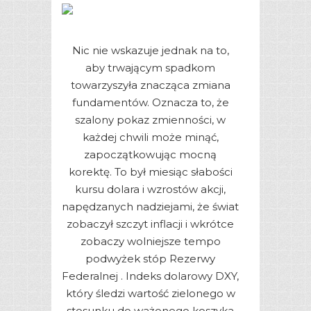
Nic nie wskazuje jednak na to,
aby trwającym spadkom
towarzyszyła znacząca zmiana
fundamentów. Oznacza to, że
szalony pokaz zmienności, w
każdej chwili może minąć,
zapoczątkowując mocną
korektę. To był miesiąc słabości
kursu dolara i wzrostów akcji,
napędzanych nadziejami, że świat
zobaczył szczyt inflacji i wkrótce
zobaczy wolniejsze tempo
podwyżek stóp Rezerwy
Federalnej . Indeks dolarowy DXY,
który śledzi wartość zielonego w
stosunku do ważonego koszyka