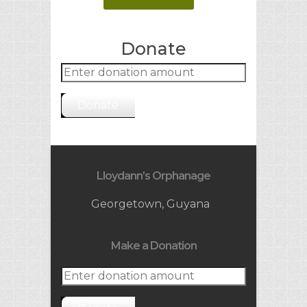
Donate
Donate
Lloydann’s Orphanage
Georgetown, Guyana
Make a Donation