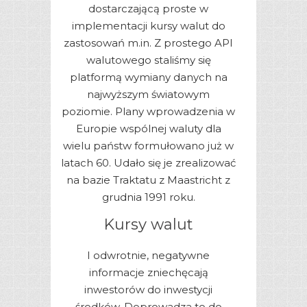
dostarczającą proste w
implementacji kursy walut do
zastosowań m.in. Z prostego API
walutowego staliśmy się
platformą wymiany danych na
najwyższym światowym
poziomie. Plany wprowadzenia w
Europie wspólnej waluty dla
wielu państw formułowano już w
latach 60. Udało się je zrealizować
na bazie Traktatu z Maastricht z
grudnia 1991 roku.
Kursy walut
I odwrotnie, negatywne
informacje zniechęcają
inwestorów do inwestycji
środków. Doprowadza to do