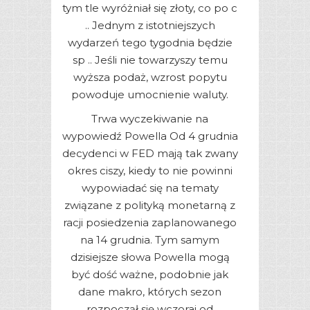
tym tle wyróżniał się złoty, co po c
.. Jednym z istotniejszych
wydarzeń tego tygodnia będzie
sp .. Jeśli nie towarzyszy temu
wyższa podaż, wzrost popytu
powoduje umocnienie waluty.
Trwa wyczekiwanie na
wypowiedź Powella Od 4 grudnia
decydenci w FED mają tak zwany
okres ciszy, kiedy to nie powinni
wypowiadać się na tematy
związane z polityką monetarną z
racji posiedzenia zaplanowanego
na 14 grudnia. Tym samym
dzisiejsze słowa Powella mogą
być dość ważne, podobnie jak
dane makro, których sezon
rozpoczął się wczoraj od