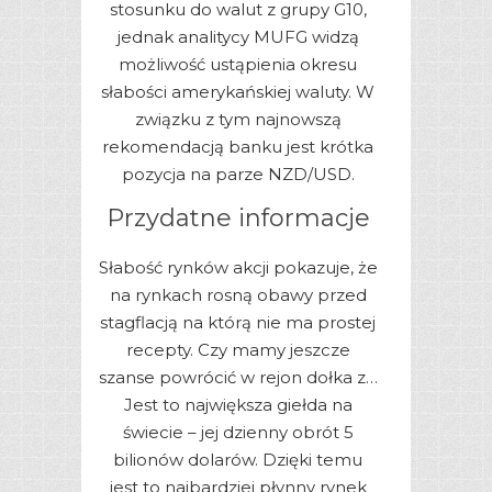
stosunku do walut z grupy G10,
jednak analitycy MUFG widzą
możliwość ustąpienia okresu
słabości amerykańskiej waluty. W
związku z tym najnowszą
rekomendacją banku jest krótka
pozycja na parze NZD/USD.
Przydatne informacje
Słabość rynków akcji pokazuje, że
na rynkach rosną obawy przed
stagflacją na którą nie ma prostej
recepty. Czy mamy jeszcze
szanse powrócić w rejon dołka z…
Jest to największa giełda na
świecie – jej dzienny obrót 5
bilionów dolarów. Dzięki temu
jest to najbardziej płynny rynek