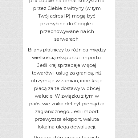
plik cookie na temat korzystania
przez Ciebie z witryny (w tym
Twój adres IP) mogą być
przesyłane do Google i
przechowywane na ich
serwerach.
Bilans płatniczy to różnica między
wielkością eksportu i importu.
Jeśli kraj sprzedaje więcej
towarów i usług za granicą, niż
otrzymuje w zamian, inne kraje
płacą za te dostawy w obcej
walucie. W związku z tym w
państwie znika deficyt pieniądza
zagranicznego. Jeśli import
przewyższa eksport, waluta
lokalna ulega dewaluacji.
Poziom stóp procentowych,