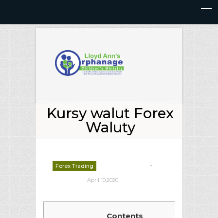
Kursy walut Forex
Waluty
-
Forex Trading
deborrah davis
April 10,2020
Contents