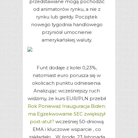
przedstawiane mogą pochodzić
od animatorów rynku, a nie z
rynku lub giełdy. Początek
nowego tygodnia handlowego
przyniósł umocnienie
amerykańskiej waluty.
Funt dodaje z kolei 0,23%,
natomiast euro porusza się w
okolicach punktu odniesienia.
Analizując wcześniejszy ruch
widzimy, że kurs EUR/PLN przebił
Rok Ponieważ Inauguracja Biden:
ma Egzekwowanie SEC zwiększył
post-atut?
wcześniej 50-dniową
EMA i kluczowe wsparcie , co
zakładało… W środę, 23 listopada