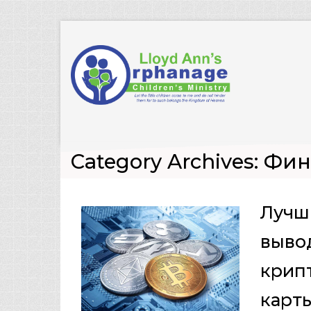
Category Archives: Фи
Лучш
выво
крип
карт