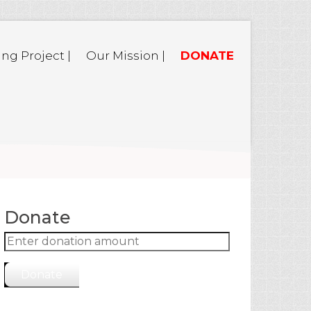
ing Project |
Our Mission |
DONATE
Donate
Donate