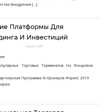
ства Внедрения […]
ие Платформы Для
динга И Инвестиций
-
August 3,2021
deborrah davis
ние
опулярных Торговых Терминалов На Фондовом
артнерская Программа Ib Брокеров Форекс 2019
Бирже