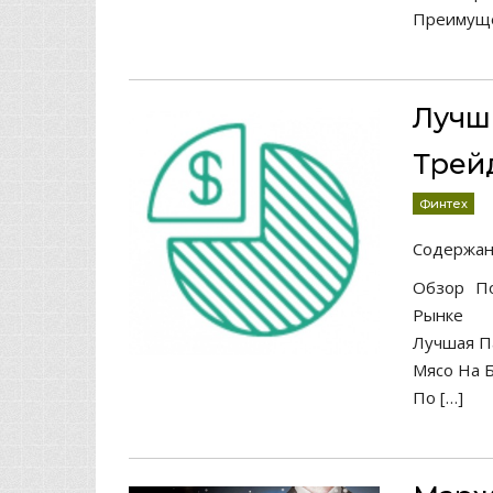
Преимуще
Лучш
Трей
Финтех
Содержа
Обзор П
Рынке
Лучшая П
Мясо На 
По […]