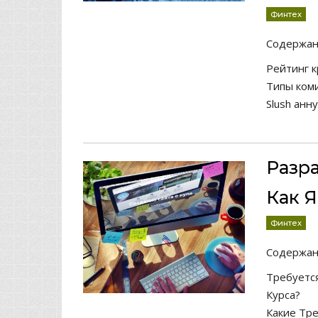
Финтех
Содержа
Рейтинг 
Типы ком
Slush анн
Разр
Как 
Финтех
Содержа
Требуетс
Курса?
Какие Тр