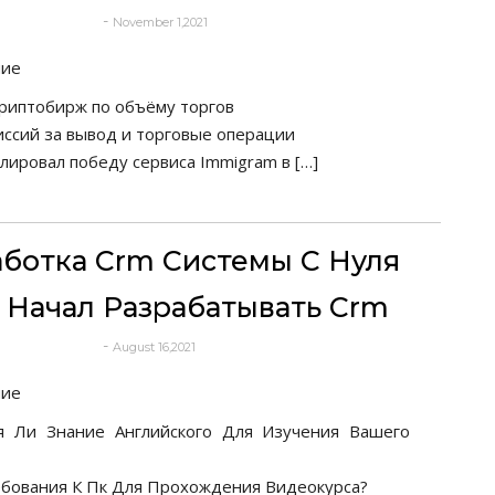
-
November 1,2021
deborrah davis
ние
криптобирж по объёму торгов
иссий за вывод и торговые операции
улировал победу сервиса Immigram в […]
аботка Crm Системы С Нуля
Я Начал Разрабатывать Crm
-
August 16,2021
deborrah davis
ние
я Ли Знание Английского Для Изучения Вашего
ебования К Пк Для Прохождения Видеокурса?