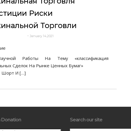
инальная Торговля
стиции Риски
инальной Торговли
-
January 14,2021
deborrah davis
ние
аучной Работы На Тему «классификация
ьных Сделок На Рынке Ценных Бумаг»
 Шорт И […]
 Donation
Search our site