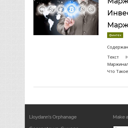
Марж
Инве
Марж
Финтех
Содержа
Текст Н
Маржинал
Что Такое
Lloydann’s Orphanage
Make a