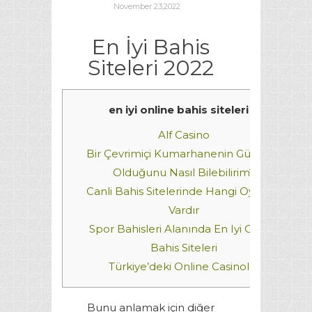
November 23,2022
En İyi Bahis
Siteleri 2022
en iyi online bahis siteleri
Alf Casino
Bir Çevrimiçi Kumarhanenin Güvenilir
Olduğunu Nasıl Bilebilirim?
Canli Bahis Sitelerinde Hangi Oyunlar
Vardır
Spor Bahisleri Alanında En Iyi Online
Bahis Siteleri
Türkiye’deki Online Casinolar
Bunu anlamak için diğer