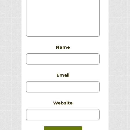
Name
Email
Website