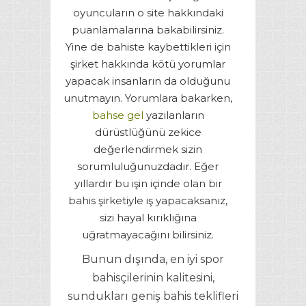
oyuncuların o site hakkındaki
puanlamalarına bakabilirsiniz.
Yine de bahiste kaybettikleri için
şirket hakkında kötü yorumlar
yapacak insanların da olduğunu
unutmayın. Yorumlara bakarken,
bahse gel
yazılanların
dürüstlüğünü zekice
değerlendirmek sizin
sorumluluğunuzdadır. Eğer
yıllardır bu işin içinde olan bir
bahis şirketiyle iş yapacaksanız,
sizi hayal kırıklığına
uğratmayacağını bilirsiniz.
Bunun dışında, en iyi spor
bahisçilerinin kalitesini,
sundukları geniş bahis teklifleri