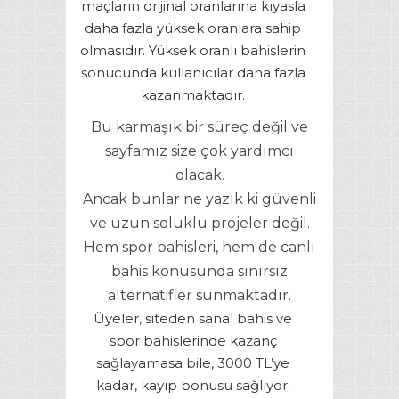
maçların orijinal oranlarına kıyasla
daha fazla yüksek oranlara sahip
olmasıdır. Yüksek oranlı bahislerin
sonucunda kullanıcılar daha fazla
kazanmaktadır.
Bu karmaşık bir süreç değil ve
sayfamız size çok yardımcı
olacak.
Ancak bunlar ne yazık ki güvenli
ve uzun soluklu projeler değil.
Hem spor bahisleri, hem de canlı
bahis konusunda sınırsız
alternatifler sunmaktadır.
Üyeler, siteden sanal bahis ve
spor bahislerinde kazanç
sağlayamasa bile, 3000 TL’ye
kadar, kayıp bonusu sağlıyor.