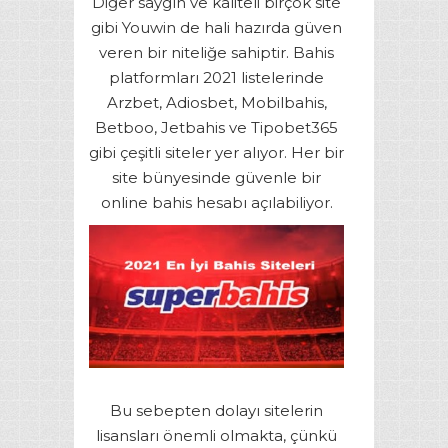
Diğer saygın ve kaliteli birçok site
gibi Youwin de hali hazırda güven
veren bir niteliğe sahiptir. Bahis
platformları 2021 listelerinde
Arzbet, Adiosbet, Mobilbahis,
Betboo, Jetbahis ve Tipobet365
gibi çeşitli siteler yer alıyor. Her bir
site bünyesinde güvenle bir
online bahis hesabı açılabiliyor.
Bu sebepten dolayı sitelerin
lisansları önemli olmakta, çünkü