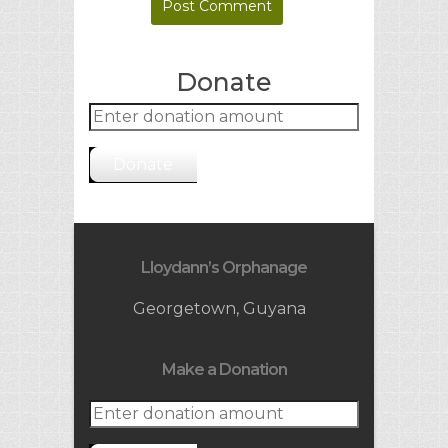
Donate
Donate
Lloydann’s Orphanage
Georgetown, Guyana
Make a Donation